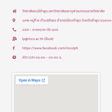
e
t
b
u
วิทยาลัยสงฆ์ลำพูน มหาวิทยาลัยมหาจุฬาลงกรณราชวิทยาลัย
o
b
๑๙๒ หมู่ที่ ๒ ตำบลต้นธง อำเภอเมืองลำพูน จังหวัดลำพูน ๕๑๐๐๐
o
e
๐๕๓ - ๕๖๓๑๖๓ ต่อ ๑๐๕
k
lp@mcu.ac.th (อีเมล)
-
f
https://www.facebook.com/mculph
เปิด เวลา ๐๘.๓๐ - ๑๖.๓๐ น.