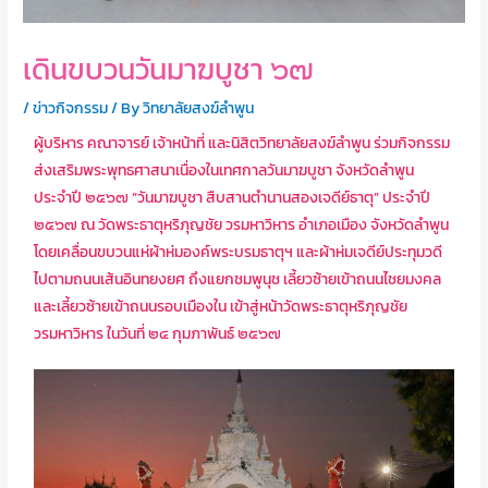
เดินขบวนวันมาฆบูชา ๖๗
/
ข่าวกิจกรรม
/ By
วิทยาลัยสงฆ์ลำพูน
ผู้บริหาร คณาจารย์ เจ้าหน้าที่ และนิสิตวิทยาลัยสงฆ์ลำพูน ร่วมกิจกรรม
ส่งเสริมพระพุทธศาสนาเนื่องในเทศกาลวันมาฆบูชา จังหวัดลำพูน
ประจำปี ๒๕๖๗ “วันมาฆบูชา สืบสานตำนานสองเจดีย์ธาตุ” ประจำปี
๒๕๖๗ ณ วัดพระธาตุหริภุญชัย วรมหาวิหาร อำเภอเมือง จังหวัดลำพูน
โดยเคลื่อนขบวนแห่ผ้าห่มองค์พระบรมธาตุฯ และผ้าห่มเจดีย์ประทุมวดี
ไปตามถนนเส้นอินทยงยศ ถึงแยกชมพูนุช เลี้ยวซ้ายเข้าถนนไชยมงคล
และเลี้ยวซ้ายเข้าถนนรอบเมืองใน เข้าสู่หน้าวัดพระธาตุหริภุญชัย
วรมหาวิหาร ในวันที่ ๒๔ กุมภาพันธ์ ๒๕๖๗