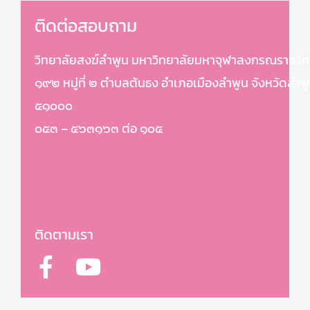
ติดต่อสอบถาม
วิทยาลัยสงฆ์ลำพูน มหาวิทยาลัยมหาจุฬาลงกรณราชวิท
๑๙๒ หมู่ที่ ๒ ตำบลต้นธง อำเภอเมืองลำพูน จังหวัดลำพ
๕๑๐๐๐
๐๕๓ – ๕๖๓๑๖๓ ต่อ ๑๐๕
ติดตามเรา
F
Y
a
o
c
u