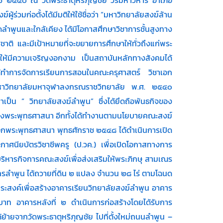
่วมก่อตั้งได้มีมติให้ใช้ชื่อว่า “มหาวิทยาลัยสงฆ์ล้าน
ดลำพูนและใกล้เคียง ได้มีโอกาสศึกษาวิชาการชั้นสูงทาง
ติ และมีเป้าหมายที่จะขยายการศึกษาให้ทั่วถึงแก่พระ
ให้มีความเจริญงอกงาม เป็นสถาบันหลักทางสังคมได้
ได้ทำการจัดการเรียนการสอนในคณะครุศาสตร์ วิชาเอก
มหาวิทยาลัยมหาจุฬาลงกรณราชวิทยาลัย พ.ศ. ๒๕๔๐
เป็น “ วิทยาลัยสงฆ์ลำพูน” ซึ่งได้ยึดถือพันธกิจของ
รุงพระพุทธศาสนา อีกทั้งได้ทำงานตามนโยบายคณะสงฆ์
อกพระพุทธศาสนา พุทธศักราช ๒๕๔๘ ได้ดำเนินการเปิด
ศนียบัตรวิชาชีพครู (ป.วค.) เพื่อเปิดโอกาสทางการ
ริหารกิจการคณะสงฆ์เพื่อส่งเสริมให้พระภิกษุ สามเณร
รลำพูน ได้ถวายที่ดิน ๒ แปลง จำนวน ๒๘ ไร่ ตามโฉนด
ระสงค์เพื่อสร้างอาคารเรียนวิทยาลัยสงฆ์ลำพูน อาคาร
ท อาคารหลังที่ ๒ ดำเนินการก่อสร้างโดยได้รับการ
ยจากวัดพระธาตุหริภุญชัย ไปที่ตั้งใหม่ถนนลำพูน –