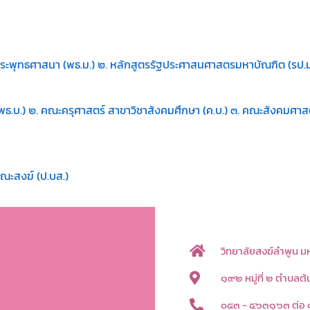
ระพุทธศาสนา (พธ.ม.) ๒. หลักสูตรรัฐประศาสนศาสตรมหาบัณฑิต (รป.ม
.บ.) ๒. คณะครุศาสตร์ สาขาวิชาสังคมศึกษา (ค.บ.) ๓. คณะสังคมศาสต
ณะสงฆ์ (ป.บส.)
วิทยาลัยสงฆ์ลำพูน 
๑๙๒ หมู่ที่ ๒ ตำบลต
๐๕๓ - ๕๖๓๑๖๓ ต่อ