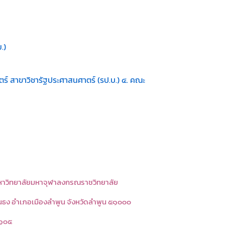
.)
ร์ สาขาวิชารัฐประศาสนศาตร์ (รป.บ.) ๔. คณะ
มหาวิทยาลัยมหาจุฬาลงกรณราชวิทยาลัย
้นธง อำเภอเมืองลำพูน จังหวัดลำพูน ๕๑๐๐๐
 ๑๐๕