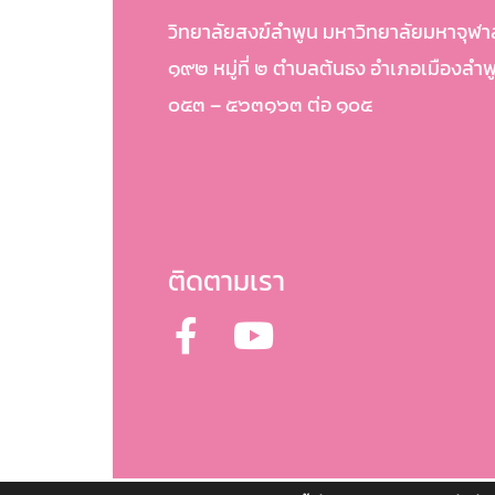
วิทยาลัยสงฆ์ลำพูน มหาวิทยาลัยมหาจุฬ
๑๙๒ หมู่ที่ ๒ ตำบลต้นธง อำเภอเมืองลำ
๐๕๓ – ๕๖๓๑๖๓ ต่อ ๑๐๕
ติดตามเรา
F
Y
a
o
c
u
e
t
b
u
o
b