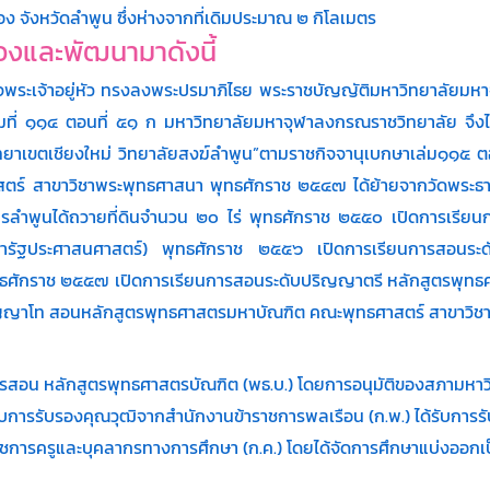
ง จังหวัดลำพูน ซึ่งห่างจากที่เดิมประมาณ ๒ กิโลเมตร
องและพัฒนามาดังนี้​
จพระเจ้าอยู่หัว ทรงลงพระปรมาภิไธย พระราชบัญญัติมหาวิทยาลัยมหา
ี่ ๑๑๔ ตอนที่ ๕๑ ก มหาวิทยาลัยมหาจุฬาลงกรณราชวิทยาลัย จึงได้ปร
ยาเขตเชียงใหม่ วิทยาลัยสงฆ์ลำพูน”ตามราชกิจจานุเบกษาเล่ม๑๑๕ 
 สาขาวิชาพระพุทธศาสนา พุทธศักราช ๒๕๔๗ ได้ย้ายจากวัดพระธาตุหริภ
ครลำพูนได้ถวายที่ดินจำนวน ๒๐ ไร่ พุทธศักราช ๒๕๕๐ เปิดการเรี
ขาวิชารัฐประศาสนศาสตร์) พุทธศักราช ๒๕๕๖ เปิดการเรียนการสอ
ุทธศักราช ๒๕๕๗ เปิดการเรียนการสอนระดับปริญญาตรี หลักสูตรพุท
ิญญาโท สอนหลักสูตรพุทธศาสตรมหาบัณฑิต คณะพุทธศาสตร์ สาขาวิช
การสอน หลักสูตรพุทธศาสตรบัณฑิต (พธ.บ.) โดยการอนุมัติของสภามหา
บการรับรองคุณวุฒิจากสำนักงานข้าราชการพลเรือน (ก.พ.) ได้รับการ
ารครูและบุคลากรทางการศึกษา (ก.ค.) โดยได้จัดการศึกษาแบ่งออกเป็น 