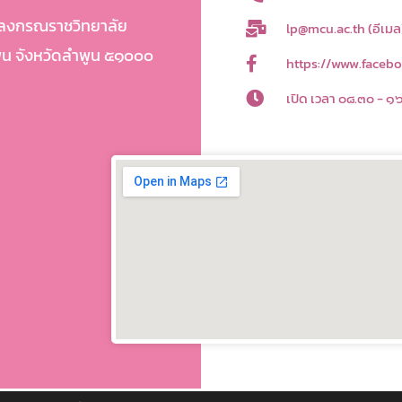
าลงกรณราชวิทยาลัย
lp@mcu.ac.th (อีเมล
พูน จังหวัดลำพูน ๕๑๐๐๐
https://www.faceb
เปิด เวลา ๐๘.๓๐ - ๑