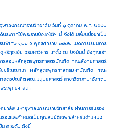
จุฬาลงกรณาราชวิทยาลัย วันที่ ๑ ตุลาคม พ.ศ. ๒๕๔๐
ะกาศใช้พระราชบัญญัติฯ นี้ จึงได้เปลี่ยนชื่อมาเป็น
ตอนพิเศษ ๑๐๐ ง พุทธศักราช ๒๕๔๒ เปิดการเรียนการ
ุญชัย วรมหาวิหาร มาตั้ง ณ ปัจุบันนี้ ซึ่งคุณเจ้า
ยนการสอนหลักสูตรพุทธศาสตรบัณฑิต คณะสังคมศาสตร์
นระดับปริญญาโท หลักสูตรพุทธศาสตรมหาบัณฑิต คณะ
ธศาสตรบัณฑิต คณะมนุษยศาสตร์ สาขาวิชาภาษาอังกฤษ
าพระพุทธศาสนา
วิทยาลัย มหาจุฬาลงกรณราชวิทยาลัย ผ่านการรับรอง
รับรองและกำหนดเป็นคุณสมบัติเฉพาะสำหรับตำแหน่ง
๓ ระดับ ดังนี้