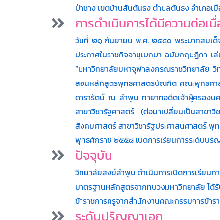
ป่าซาง เขตบ้านสันต้นธง ตำบลต้นธง อำเภอเมือ
การดำเนินการได้มีความต่อเนื่
วันที่ ๒๑ กันยายน พ.ศ. ๒๕๔๐ พระบาทสมเด็
ประกาศในราชกิจจานุเบกษา ฉบับกฤษฎีกา เล่มท
“มหาวิทยาลัยมหาจุฬาลงกรณราชวิทยาลัย วิท
สอนหลักสูตรพุทธศาสตรบัณฑิต คณะพุทธศาสตร์
ดารารัตน์ ณ ลำพูน ทายาทอดีตเจ้าผู้ครองน
สาขาวิชารัฐศาสตร์ (ต่อมาเปลี่ยนเป็นสา
สังคมศาสตร์ สาขาวิชารัฐประศาสนศาสตร์ พ
พุทธศักราช ๒๕๕๘ เปิดการเรียนการระดับปร
ปัจจุบัน
วิทยาลัยสงฆ์ลำพูน ดำเนินการเปิดการเรียน
มาตรฐานหลักสูตรจากทบวงมหาวิทยาลัย ได้รั
ข้าราชการครูจากสำนักงานคณะกรรมการข้าราชก
ระดับปริญญาเอก