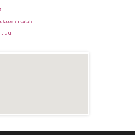
)
ook.com/mculph
๖.๓๐ น.