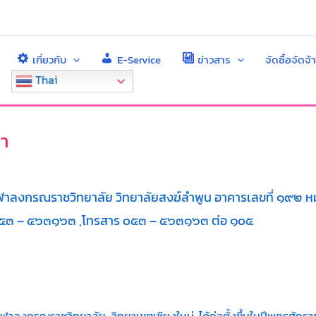
เกี่ยวกับ
E-Service
ข่าวสาร
จัดซื้อจัดจ้
Thai
า
มา
าลงกรณราชวิทยาลัย วิทยาลัยสงฆ์ลำพูน อาคารเลขที่ ๑๙๒ หมู่
๐๕๓ – ๕๖๓๑๖๓ ,โทรสาร ๐๕๓ – ๕๖๓๑๖๓ ต่อ ๑๐๕
ุฬาลงกรณราชวิทยาลัย วิทยาเขตเชียงใหม่ ได้ก่อตั้งขึ้นในปีพุทธศั