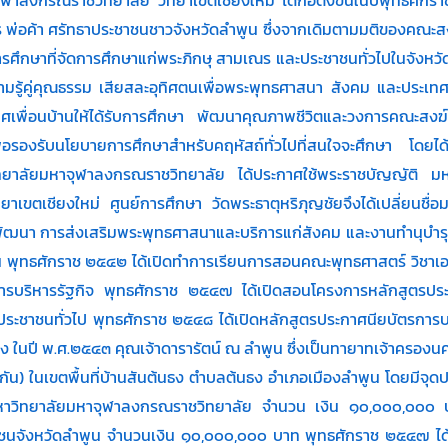
่อค้า ศรัทธาประชาชนชาวจังหวัดลำพูน ซึ่งจากเดิมตามมติของคณะสงฆ์ผู้ร
นการศึกษาที่จัดการศึกษาแก่พระภิกษุ สามเณร และประชาชนทั่วไปในจังหวั
รู้คู่คุณธรรม เสียสละอุทิศตนเพื่อพระพุทธศาสนา สังคม และประเทศชา
เพื่อนบ้านให้ได้รับการศึกษา พัฒนาคุณภาพชีวิตและวงการคณะสงฆ์
พื่อรองรับนโยบายการศึกษาสำหรับคฤหัสถ์ทั่วไปที่สนใจจะศึกษา โดย
ทยาลัยมหาจุฬาลงกรณราชวิทยาลัย ได้ประกาศใช้พระราชบัญญัติ 
ขตเชียงใหม่ ศูนย์การศึกษา วัดพระธาตุหริภุญชัยจึงได้เปลี่ยนชื่อมา
ะพัฒนา การส่งเสริมพระพุทธศาสนาและบริการแก่สังคม และงานทำนุบำ
อน พุทธศักราช ๒๕๔๒ ได้เปิดทำการเรียนการสอนคณะพุทธศาสตร์ วิชาเ
บริหารรัฐกิจ พุทธศักราช ๒๕๔๗ ได้เปิดสอนโครงการหลักสูตรประกา
ประชาชนทั่วไป พุทธศักราช ๒๕๔๘ ได้เปิดหลักสูตรประกาศนียบัตรการบ
 ในปี พ.ศ.๒๕๔๓ คุณเจ้าดารารัตน์ ณ ลำพูน ซึ่งเป็นทายาทเจ้าครองนค
ัน) ในเขตพื้นที่บ้านสันต้นธง ตำบลต้นธง อำเภอเมืองลำพูน โดยมีจุดป
มหาวิทยาลัยมหาจุฬาลงกรณราชวิทยาลัย จำนวน เงิน ๑๐,๐๐๐,๐๐๐ บา
นจังหวัดลำพูน จำนวนเงิน ๑๐,๐๐๐,๐๐๐ บาท พุทธศักราช ๒๕๔๗ ได้ย้า