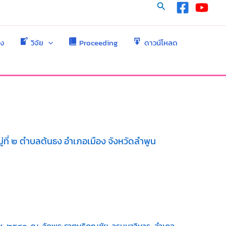
Search
าง
วิจัย
Proceeding
ดาวน์โหลด
ที่ ๒ ตำบลต้นธง อำเภอเมือง จังหวัดลำพูน
กราช ๒๕๔๐ ณ วัดพระธาตุหริภุญชัย วรมหาวิหาร อำเภอ