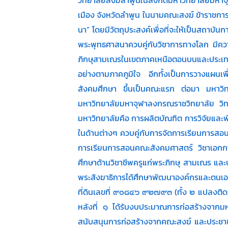
เมือง จังหวัดลำพูน ในนามคณะสงฆ์ ข้าราชการ พ
นา” โดยมีวัตถุประสงค์เพื่อที่จะให้เป็นสถาบั
พระพุทธศาสนาควบคู่กับวิชาการทางโลก มีความ
ภิกษุสามเณรในเขตภาคเหนือตอนบนและประเทศ
อย่างตามภาคภูมิใจ อีกทั้งเป็นการวางแผนเ
สังคมศึกษา ขึ้นเป็นคณะแรก ต่อมา มหาวิ
มหาวิทยาลัยมหาจุฬาลงกรณราชวิทยาลัย วิทยาเ
มหาวิทยาลัยคือ การผลิตบัณฑิต การวิจัยแล
ในด้านต่างๆ ควบคู่กับการจัดการเรียนการส
การเรียนการสอนคณะสังคมศาสตร์ วิชาเอกการ
ศึกษาด้านวิชาชีพครูแก่พระภิกษุ สามเณร และ
พระสังฆาธิการได้ศึกษาพัฒนาองค์กรและตนเอง
ที่ดินเลขที่ ๙๐๘๔๖ ๙๒๗๙๓ (ทั้ง ๒ แปลงติดก
หลังที่ ๑ ได้รับงบประมาณการก่อสร้างจาก
สนับสนุนการก่อสร้างจากคณะสงฆ์ และประชาช