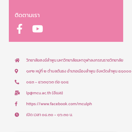
ติดตามเรา
F
Y
a
o
c
u
e
t
b
u
วิทยาลัยสงฆ์ลำพูน มหาวิทยาลัยมหาจุฬาลงกรณราชวิทยาลัย
o
b
๑๙๒ หมู่ที่ ๒ ตำบลต้นธง อำเภอเมืองลำพูน จังหวัดลำพูน ๕๑๐๐๐
o
e
๐๕๓ - ๕๖๓๑๖๓ ต่อ ๑๐๕
k
lp@mcu.ac.th (อีเมล)
-
f
https://www.facebook.com/mculph
เปิด เวลา ๐๘.๓๐ - ๑๖.๓๐ น.