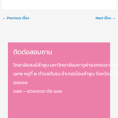
←
Previous เรื่อง
Next เรื่อง
→
ติดต่อสอบถาม
วิทยาลัยสงฆ์ลำพูน มหาวิทยาลัยมหาจุฬาลงกรณราชวิท
๑๙๒ หมู่ที่ ๒ ตำบลต้นธง อำเภอเมืองลำพูน จังหวัดลำพ
๕๑๐๐๐
๐๕๓ – ๕๖๓๑๖๓ ต่อ ๑๐๕