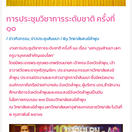
การประชุมวิชาการระดับชาติ ครั้งที่
๑๐
/
ข่าวกิจกรรม
,
ข่าวประชุมสัมมนา
/ By
วิทยาลัยสงฆ์ลำพูน
งานการประชุมวิชาการระดับชาติ ครั้งที่ ๑๐ เรื่อง “เอกบุรุษล้านนา มหา
ครูบาบุคคลสำคัญของโลก”
โดยมีพระเดชพระคุณพระเทพรัตนนายก เจ้าคณะจังหวัดลำพูน, เจ้า
อาวาสวัดพระธาตุหริภุญชัยฯ, ประธานคณะกรรมการวิทยาลัยสงฆ์
ลำพูน, ประธานเปิดงานและกล่าวปาฐกถานำสัมมนา ซึ่งมีหน่วยงาน
องค์กรภาคีเครือข่ายต่างๆเช่น จังหวัดลำพูน, ผู้บริหาร มจร,สำนักงาน
ศึกษาธิการจังหวัดลำพูนและคณะสงฆ์จังหวัดลำพูนเป็นต้น
ในโอกาสครบรอบ ๒๗ ปีของวิทยาลัยสงฆ์ลำพูน
ณ วิทยาลัยสงฆ์ลำพูน มหาวิทยาลัยมหาจุฬาลงกรณราชวิทยาลัย ในวันที่
๒ กุมภาพันธ์ ๒๕๖๗