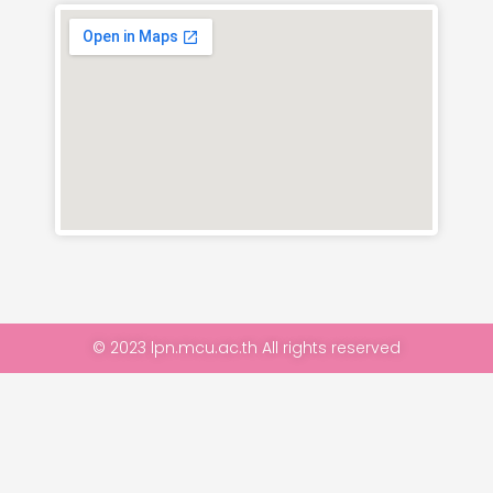
© 2023 lpn.mcu.ac.th All rights reserved