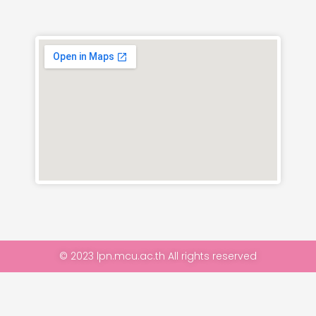
© 2023 lpn.mcu.ac.th All rights reserved