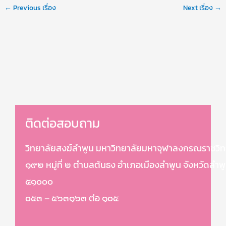
←
Previous เรื่อง
Next เรื่อง
→
ติดต่อสอบถาม
วิทยาลัยสงฆ์ลำพูน มหาวิทยาลัยมหาจุฬาลงกรณราชวิท
๑๙๒ หมู่ที่ ๒ ตำบลต้นธง อำเภอเมืองลำพูน จังหวัดลำพ
๕๑๐๐๐
๐๕๓ – ๕๖๓๑๖๓ ต่อ ๑๐๕