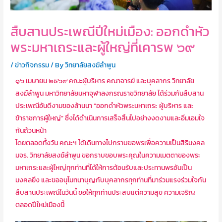
สืบสานประเพณีปีใหม่เมือง: ออกดำหัว
พระมหาเถระและผู้ใหญ่ที่เคารพ ๖๙
/
ข่าวกิจกรรม
/ By
วิทยาลัยสงฆ์ลำพูน
๑๖ เมษายน ๒๕๖๙ คณะผู้บริหาร คณาจารย์ และบุคลากร วิทยาลัย
สงฆ์ลำพูน มหาวิทยาลัยมหาจุฬาลงกรณราชวิทยาลัย ได้ร่วมกันสืบสาน
ประเพณีอันดีงามของล้านนา “ออกดำหัวพระมหาเถระ ผู้บริหาร และ
ข้าราชการผู้ใหญ่” ซึ่งได้ดำเนินการเสร็จสิ้นไปอย่างงดงามและอิ่มเอมใจ
กันถ้วนหน้า
โดยตลอดทั้งวัน คณะฯ ได้เดินทางไปกราบขอพรเพื่อความเป็นสิริมงคล
มจร. วิทยาลัยสงฆ์ลำพูน ขอกราบขอบพระคุณในความเมตตาของพระ
มหาเถระและผู้ใหญ่ทุกท่านที่ได้ให้การต้อนรับและประทานพรอันเป็น
มงคลยิ่ง และขออนุโมทนาบุญกับบุคลากรทุกท่านที่มาร่วมแรงร่วมใจกัน
สืบสานประเพณีในวันนี้ ขอให้ทุกท่านประสบแต่ความสุข ความเจริญ
ตลอดปีใหม่เมืองนี้