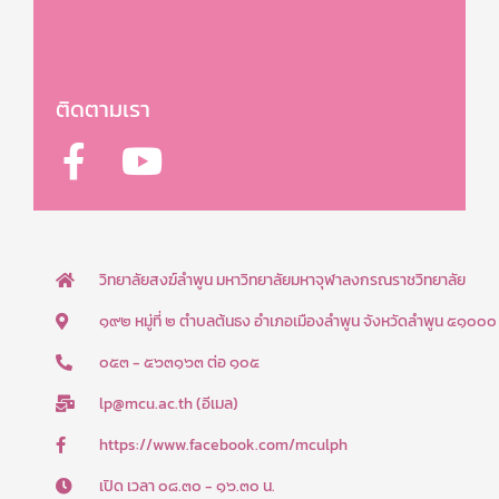
ติดตามเรา
F
Y
a
o
c
u
e
t
b
u
วิทยาลัยสงฆ์ลำพูน มหาวิทยาลัยมหาจุฬาลงกรณราชวิทยาลัย
o
b
๑๙๒ หมู่ที่ ๒ ตำบลต้นธง อำเภอเมืองลำพูน จังหวัดลำพูน ๕๑๐๐๐
o
e
๐๕๓ - ๕๖๓๑๖๓ ต่อ ๑๐๕
k
lp@mcu.ac.th (อีเมล)
-
f
https://www.facebook.com/mculph
เปิด เวลา ๐๘.๓๐ - ๑๖.๓๐ น.