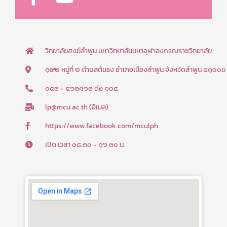
c
u
e
t
b
u
วิทยาลัยสงฆ์ลำพูน มหาวิทยาลัยมหาจุฬาลงกรณราชวิทยาลัย
o
b
๑๙๒ หมู่ที่ ๒ ตำบลต้นธง อำเภอเมืองลำพูน จังหวัดลำพูน ๕๑๐๐๐
o
e
๐๕๓ - ๕๖๓๑๖๓ ต่อ ๑๐๕
k
lp@mcu.ac.th (อีเมล)
-
f
https://www.facebook.com/mculph
เปิด เวลา ๐๘.๓๐ - ๑๖.๓๐ น.