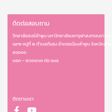
ติดต่อสอบถาม
วิทยาลัยสงฆ์ลำพูน มหาวิทยาลัยมหาจุฬาลงกรณราชวิท
๑๙๒ หมู่ที่ ๒ ตำบลต้นธง อำเภอเมืองลำพูน จังหวัดลำพ
๕๑๐๐๐
๐๕๓ – ๕๖๓๑๖๓ ต่อ ๑๐๕
ติดตามเรา
F
Y
a
o