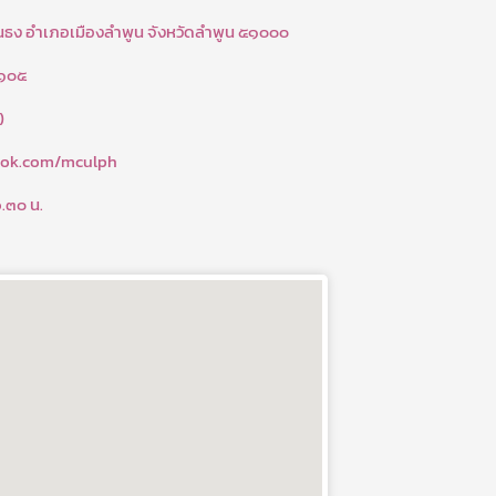
้นธง อำเภอเมืองลำพูน จังหวัดลำพูน ๕๑๐๐๐
 ๑๐๕
)
ook.com/mculph
๖.๓๐ น.