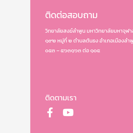
ติดต่อสอบถาม
วิทยาลัยสงฆ์ลำพูน มหาวิทยาลัยมหาจุฬ
๑๙๒ หมู่ที่ ๒ ตำบลต้นธง อำเภอเมืองลำ
๐๕๓ – ๕๖๓๑๖๓ ต่อ ๑๐๕
ติดตามเรา
F
Y
a
o
c
u
e
t