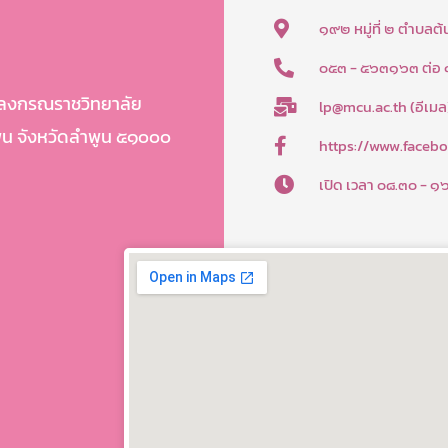
๑๙๒ หมู่ที่ ๒ ตำบลต
๐๕๓ - ๕๖๓๑๖๓ ต่อ
าลงกรณราชวิทยาลัย
lp@mcu.ac.th (อีเมล
พูน จังหวัดลำพูน ๕๑๐๐๐
https://www.faceb
เปิด เวลา ๐๘.๓๐ - ๑