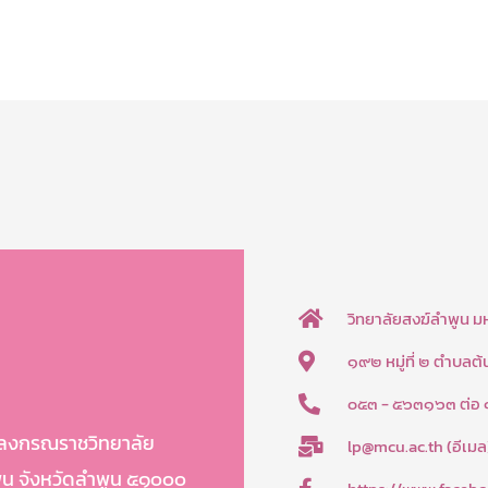
วิทยาลัยสงฆ์ลำพูน 
๑๙๒ หมู่ที่ ๒ ตำบลต
๐๕๓ - ๕๖๓๑๖๓ ต่อ
าลงกรณราชวิทยาลัย
lp@mcu.ac.th (อีเมล
พูน จังหวัดลำพูน ๕๑๐๐๐