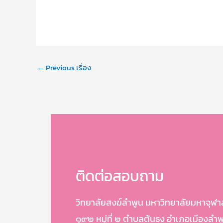
←
Previous เรื่อง
ติดต่อสอบถาม
วิทยาลัยสงฆ์ลำพูน มหาวิทยาลัยมหาจุฬ
๑๙๒ หมู่ที่ ๒ ตำบลต้นธง อำเภอเมืองลำ