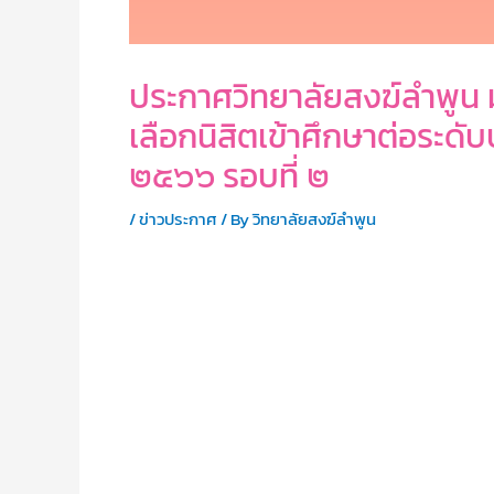
ประกาศวิทยาลัยสงฆ์ลำพูน
เลือกนิสิตเข้าศึกษาต่อระ
๒๕๖๖ รอบที่ ๒
/
ข่าวประกาศ
/ By
วิทยาลัยสงฆ์ลำพูน