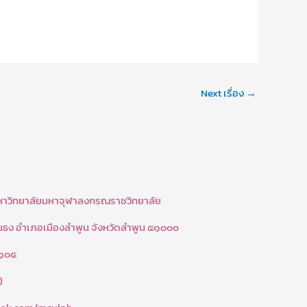
Next เรื่อง
→
มหาวิทยาลัยมหาจุฬาลงกรณราชวิทยาลัย
้นธง อำเภอเมืองลำพูน จังหวัดลำพูน ๕๑๐๐๐
 ๑๐๕
)