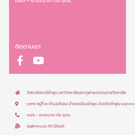
๐๕๓ – ๕๖๓๑๖๓ ต่อ ๑๐๕
ติดตามเรา
F
Y
a
o
c
u
e
t
b
u
วิทยาลัยสงฆ์ลำพูน มหาวิทยาลัยมหาจุฬาลงกรณราชวิทยาลัย
o
b
๑๙๒ หมู่ที่ ๒ ตำบลต้นธง อำเภอเมืองลำพูน จังหวัดลำพูน ๕๑๐๐๐
o
e
๐๕๓ - ๕๖๓๑๖๓ ต่อ ๑๐๕
k
lp@mcu.ac.th (อีเมล)
-