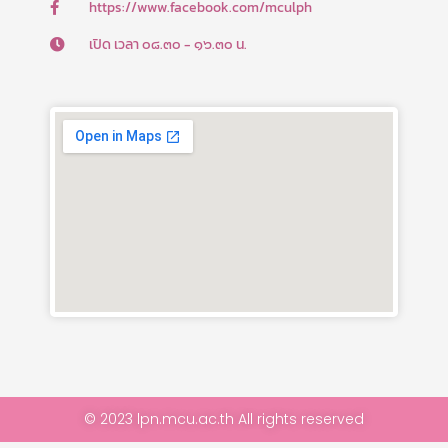
f
https://www.facebook.com/mculph
เปิด เวลา ๐๘.๓๐ - ๑๖.๓๐ น.
© 2023 lpn.mcu.ac.th All rights reserved