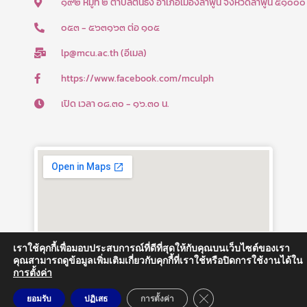
๑๙๒ หมู่ที่ ๒ ตำบลต้นธง อำเภอเมืองลำพูน จังหวัดลำพูน ๕๑๐๐๐
o
e
๐๕๓ - ๕๖๓๑๖๓ ต่อ ๑๐๕
k
lp@mcu.ac.th (อีเมล)
-
f
https://www.facebook.com/mculph
เปิด เวลา ๐๘.๓๐ - ๑๖.๓๐ น.
เราใช้คุกกี้เพื่อมอบประสบการณ์ที่ดีที่สุดให้กับคุณบนเว็บไซต์ของเรา
คุณสามารถดูข้อมูลเพิ่มเติมเกี่ยวกับคุกกี้ที่เราใช้หรือปิดการใช้งานได้ใน
การตั้งค่า
Close GDPR Cookie Ban
ยอมรับ
ปฏิเสธ
การตั้งค่า