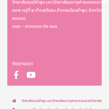
วิทยาลัยสงฆ์ลำพูน มหาวิทยาลัยมหาจุฬาลงกรณราชวิท
๑๙๒ หมู่ที่ ๒ ตำบลต้นธง อำเภอเมืองลำพูน จังหวัดลำพ
๕๑๐๐๐
๐๕๓ – ๕๖๓๑๖๓ ต่อ ๑๐๕
ติดตามเรา
F
Y
a
o
c
u
e
t
b
u
วิทยาลัยสงฆ์ลำพูน มหาวิทยาลัยมหาจุฬาลงกรณราชวิทยาลัย
o
b