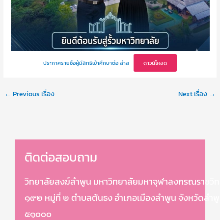
ประกาศรายชื่อผู้มีสิทธิเข้าศึกษาต่อ ล่าส
ดาวน์โหลด
←
Previous เรื่อง
Next เรื่อง
→
ติดต่อสอบถาม
วิทยาลัยสงฆ์ลำพูน มหาวิทยาลัยมหาจุฬาลงกรณราชวิท
๑๙๒ หมู่ที่ ๒ ตำบลต้นธง อำเภอเมืองลำพูน จังหวัดลำพ
๕๑๐๐๐