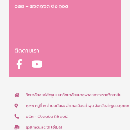
๐๕๓ – ๕๖๓๑๖๓ ต่อ ๑๐๕
ติดตามเรา
F
Y
a
o
c
u
e
t
b
u
วิทยาลัยสงฆ์ลำพูน มหาวิทยาลัยมหาจุฬาลงกรณราชวิทยาลัย
o
b
๑๙๒ หมู่ที่ ๒ ตำบลต้นธง อำเภอเมืองลำพูน จังหวัดลำพูน ๕๑๐๐๐
o
e
๐๕๓ - ๕๖๓๑๖๓ ต่อ ๑๐๕
k
lp@mcu.ac.th (อีเมล)