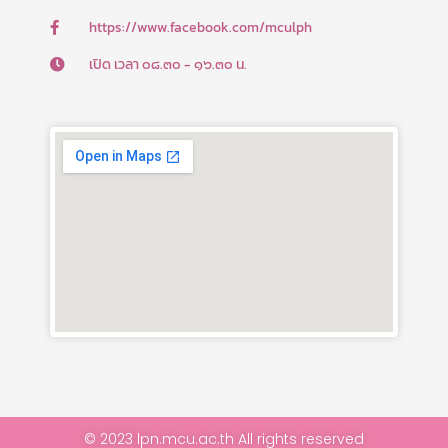
-
f
https://www.facebook.com/mculph
เปิด เวลา ๐๘.๓๐ - ๑๖.๓๐ น.
© 2023 lpn.mcu.ac.th All rights reserved