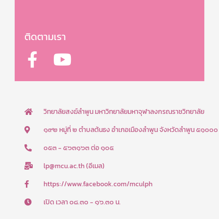
ติดตามเรา
F
Y
a
o
c
u
e
t
b
u
วิทยาลัยสงฆ์ลำพูน มหาวิทยาลัยมหาจุฬาลงกรณราชวิทยาลัย
o
b
๑๙๒ หมู่ที่ ๒ ตำบลต้นธง อำเภอเมืองลำพูน จังหวัดลำพูน ๕๑๐๐๐
o
e
๐๕๓ - ๕๖๓๑๖๓ ต่อ ๑๐๕
k
lp@mcu.ac.th (อีเมล)
-
f
https://www.facebook.com/mculph
เปิด เวลา ๐๘.๓๐ - ๑๖.๓๐ น.