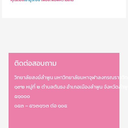
ติดต่อสอบถาม
วิทยาลัยสงฆ์ลำพูน มหาวิทยาลัยมหาจุฬาลงกรณราชวิท
๑๙๒ หมู่ที่ ๒ ตำบลต้นธง อำเภอเมืองลำพูน จังหวัดลำพ
๕๑๐๐๐
๐๕๓ – ๕๖๓๑๖๓ ต่อ ๑๐๕