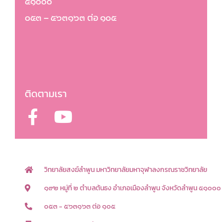
๕๑๐๐๐
๐๕๓ – ๕๖๓๑๖๓ ต่อ ๑๐๕
ติดตามเรา
F
Y
a
o
c
u
e
t
b
u
วิทยาลัยสงฆ์ลำพูน มหาวิทยาลัยมหาจุฬาลงกรณราชวิทยาลัย
o
b
๑๙๒ หมู่ที่ ๒ ตำบลต้นธง อำเภอเมืองลำพูน จังหวัดลำพูน ๕๑๐๐๐
o
e
๐๕๓ - ๕๖๓๑๖๓ ต่อ ๑๐๕
k