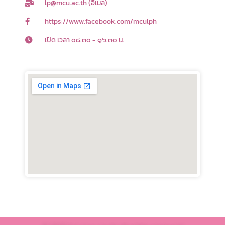
lp@mcu.ac.th (อีเมล)
-
f
https://www.facebook.com/mculph
เปิด เวลา ๐๘.๓๐ - ๑๖.๓๐ น.