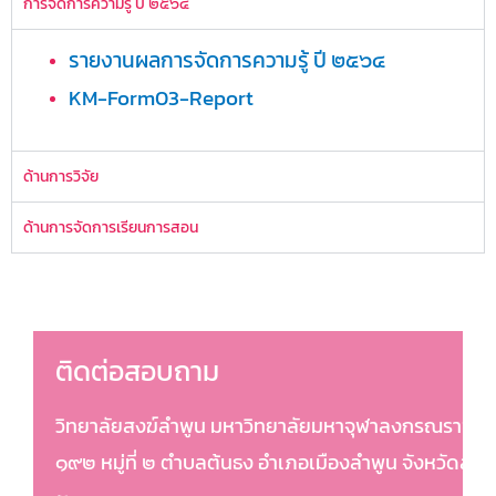
การจัดการความรู้ ปี ๒๕๖๔
รายงานผลการจัดการความรู้ ปี ๒๕๖๔
KM-Form03-Report
ด้านการวิจัย
ด้านการจัดการเรียนการสอน
ติดต่อสอบถาม
วิทยาลัยสงฆ์ลำพูน มหาวิทยาลัยมหาจุฬาลงกรณราชวิท
๑๙๒ หมู่ที่ ๒ ตำบลต้นธง อำเภอเมืองลำพูน จังหวัดลำพ